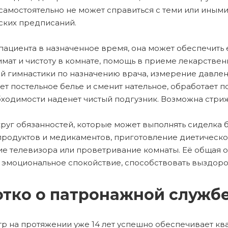
самостоятельно не может справиться с теми или иными
ких предписаний.
пациента в назначенное время, она может обеспечить
мат и чистоту в комнате, помощь в приеме лекарстве
й гимнастики по назначению врача, измерение давлени
ет постельное белье и сменит нательное, обработает 
ходимости наденет чистый подгузник. Возможна стрижк
круг обязанностей, которые может выполнять сиделка 
продуктов и медикаментов, приготовление диетическо
е телевизора или проветривание комнаты. Её общая о
 эмоциональное спокойствие, способствовать выздор
тко о патронажной служб
р на протяжении уже 14 лет успешно обеспечивает кв