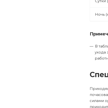
Сутки 
Ночь (
Примеч
В табл
ухода 
работн
Спец
Приходящ
почасова
силами о
приходит