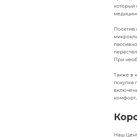
который 
медицинс
Посетив 
микрокли
пассивно
перестел
При необ
Также в 
покупка 
включени
комфорт,
Коро
Наш Цент