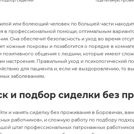
подбор сиделки
тщательную прове
илой или болеющий человек по большей части находит
я в профессиональной помощи, оптимальным варианто
ия. Она обеспечит безопасность и уход во время отсу
ет кожные покровы и позаботится о порядке в комнат
 позитивного общения с людьми, которые имеют сло
м настроения. Правильный уход и психологический п
йствию для пациента и, если не выздоровлению, то в
мых заболеваниях.
к и подбор сиделки без п
йти и нанять сиделку без проживания в Боровичах, ва
ных работников», и сложную работу по подбору подход
ьшой штат профессиональных патронажных работников.