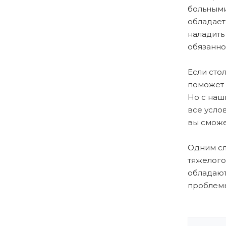
больным
обладает
наладить
обязанно
Если сто
поможет 
Но с наш
все усло
вы сможе
Одним сл
тяжелого
обладают
проблемы