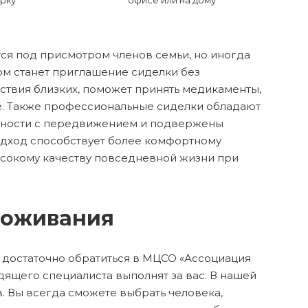
рку
офисе или на дому
ся под присмотром членов семьи, но иногда
м станет приглашение сиделки без
тствия близких, поможет принять медикаменты,
е. Также профессиональные сиделки обладают
жности с передвижением и подвержены
одход способствует более комфортному
ысокому качеству повседневной жизни при
роживания
м достаточно обратиться в МЦСО «Ассоциация
ящего специалиста выполнят за вас. В нашей
 Вы всегда сможете выбрать человека,