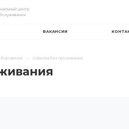
нальный центр
обслуживания
ВАКАНСИИ
КОНТА
И
в Боровичах
Сиделка без проживания
оживания