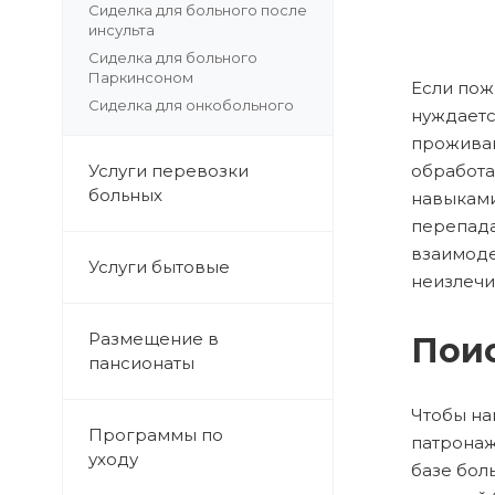
Сиделка для больного после
инсульта
Сиделка для больного
Паркинсоном
Если пож
Сиделка для онкобольного
нуждаетс
проживан
Услуги перевозки
обработа
больных
навыками
перепада
взаимоде
Услуги бытовые
неизлечи
Размещение в
Поис
пансионаты
Чтобы на
Программы по
патронаж
уходу
базе бол