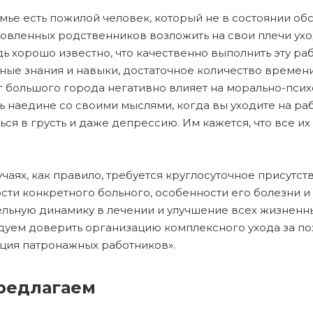
емье есть пожилой человек, который не в состоянии об
овленных родственников возложить на свои плечи ухо
дь хорошо известно, что качественно выполнить эту ра
ные знания и навыки, достаточное количество времени
 большого города негативно влияет на морально-псих
ь наедине со своими мыслями, когда вы уходите на раб
ься в грусть и даже депрессию. Им кажется, что все и
лучаях, как правило, требуется круглосуточное присут
сти конкретного больного, особенности его болезни и
льную динамику в лечении и улучшение всех жизненн
уем доверить организацию комплексного ухода за п
ция патронажных работников».
редлагаем