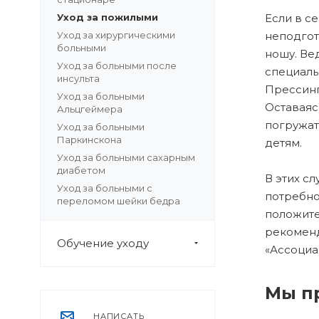
Уход за пожилыми
Если в с
Уход за хирургическими
неподгот
больными
ношу. Ве
Уход за больными после
специаль
инсульта
Прессинг
Уход за больными
Оставаяс
Альцгеймера
погружат
Уход за больными
Паркинскона
детям.
Уход за больными сахарным
диабетом
В этих с
Уход за больными с
потребно
переломом шейки бедра
положите
рекоменд
Обучение уходу
«Ассоциа
Мы п
НАПИСАТЬ