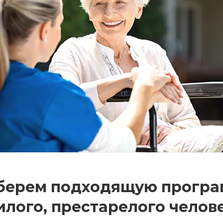
берем подходящую програм
лого, престарелого челов