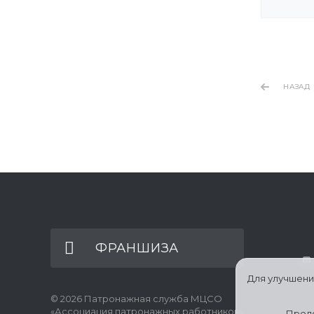
НАЗАД
ФРАНШИЗА
Для улучшени
© 2026 Патронажная служба МЦСО
«Ассоциация патронажных работников»
Продо