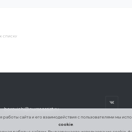
 К СПИСКУ
borovichi@nurseassist.ru
я работы сайта и его взаимодействия с пользователями мы исп
cookie
.
лжая работу с сайтом, Вы разрешаете использование cookie-ф